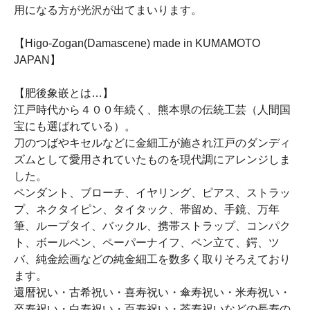
用になる方が光沢が出てまいります。
【Higo-Zogan(Damascene) made in KUMAMOTO
JAPAN】
【肥後象嵌とは…】
江戸時代から４００年続く、熊本県の伝統工芸（人間国
宝にも選ばれている）。
刀のつばやキセルなどに金細工が施され江戸のダンディ
ズムとして愛用されていたものを現代調にアレンジしま
した。
ペンダント、ブローチ、イヤリング、ピアス、ストラッ
プ、ネクタイピン、タイタック、帯留め、手鏡、万年
筆、ループタイ、バックル、携帯ストラップ、コンパク
ト、ボールペン、ペーパーナイフ、ペン立て、鍔、ツ
バ、純金絵画などの純金細工を数多く取りそろえており
ます。
還暦祝い・古希祝い・喜寿祝い・傘寿祝い・米寿祝い・
卒寿祝い・白寿祝い・百寿祝い・茶寿祝いなどの長寿の