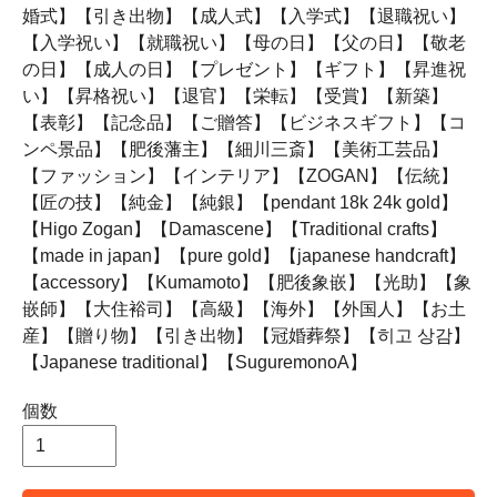
婚式】【引き出物】【成人式】【入学式】【退職祝い】
【入学祝い】【就職祝い】【母の日】【父の日】【敬老
の日】【成人の日】【プレゼント】【ギフト】【昇進祝
い】【昇格祝い】【退官】【栄転】【受賞】【新築】
【表彰】【記念品】【ご贈答】【ビジネスギフト】【コ
ンペ景品】【肥後藩主】【細川三斎】【美術工芸品】
【ファッション】【インテリア】【ZOGAN】【伝統】
【匠の技】【純金】【純銀】【pendant 18k 24k gold】
【Higo Zogan】【Damascene】【Traditional crafts】
【made in japan】【pure gold】【japanese handcraft】
【accessory】【Kumamoto】【肥後象嵌】【光助】【象
嵌師】【大住裕司】【高級】【海外】【外国人】【お土
産】【贈り物】【引き出物】【冠婚葬祭】【히고 상감】
【Japanese traditional】【SuguremonoA】
個数