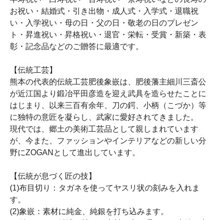
お祝い・結婚式・引き出物・成人式・入学式・退職祝
い・入学祝い・母の日・父の日・敬老の日のプレゼン
ト・昇進祝い・昇格祝い・退官・栄転・受賞・新築・表
彰・記念品などのご贈答に最適です。
【伝統工芸】
熊本の代表的伝統工芸肥後象嵌は、肥後藩主細川三斎公
が近江国より鍛冶平田彦造を迎え武具を造らせたことに
はじまり、以来三百有余年、刀の鍔、小柄（こづか）等
に独特の意匠を凝らし、武家に愛好されてきました。
現代では、郷土の美術工芸品として親しまれています
が、今また、ファッションやインテリアなどの新しい分
野にZOGANとして進出しています。
【伝統が息づく匠の技】
(1)布目切り：タガネを使ってヤスリ状の刻みを入れま
す。
(2)象嵌：素材に純金、純銀を打ち込みます。