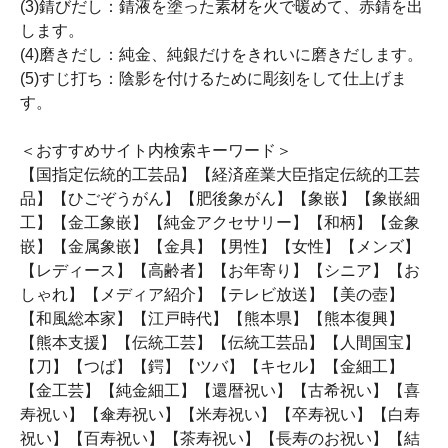
(3)錆びだし：錆液を塗った素材を火で暖めて、赤錆を出
します。
(4)磨きだし：純金、純銀だけをきれいに磨きだします。
(5)すじ打ち：陰影を付けるために彫刻をして仕上げま
す。
＜おすすめサイト内検索キーワード＞
【国指定伝統的工芸品】【経済産業大臣指定伝統的工芸
品】【ひごぞうがん】【肥後象がん】【象嵌】【象嵌細
工】【金工象嵌】【純金アクセサリー】【和柄】【金象
嵌】【金属象嵌】【金具】【男性】【女性】【メンズ】
【レディース】【高齢者】【お年寄り】【シニア】【お
しゃれ】【メディア紹介】【テレビ放送】【美の壺】
【和風総本家】【江戸時代】【熊本県】【熊本復興】
【熊本支援】【伝統工芸】【伝統工芸品】【人間国宝】
【刀】【つば】【鍔】【ツバ】【キセル】【金細工】
【金工芸】【純金細工】【還暦祝い】【古希祝い】【喜
寿祝い】【傘寿祝い】【米寿祝い】【卒寿祝い】【白寿
祝い】【百寿祝い】【茶寿祝い】【長寿のお祝い】【結