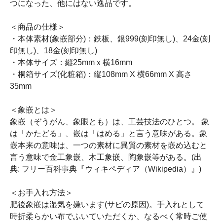
つになった、他にはない逸品です。
＜商品の仕様＞
・本体素材(象嵌部分)：鉄板、銀999(刻印無し)、24金(刻
印無し)、18金(刻印無し)
・本体サイズ：縦25mmｘ横16mm
・桐箱サイズ(化粧箱)：縦108mm X 横66mm X 高さ
35mm
＜象嵌とは＞
象嵌（ぞうがん、象眼とも）は、工芸技法のひとつ。 象
は「かたどる」、嵌は「はめる」と言う意味がある。象
嵌本来の意味は、一つの素材に異質の素材を嵌め込むと
言う意味で金工象嵌、木工象嵌、陶象嵌等がある。(出
典: フリー百科事典『ウィキペディア（Wikipedia）』)
＜お手入れ方法＞
肥後象嵌は湿気を嫌います(サビの原因)。手入れとして
時折柔らかい布でふいていただくか、なるべく常時ご使