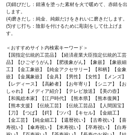
(3)錆びだし：錆液を塗った素材を火で暖めて、赤錆を出
します。
(4)磨きだし：純金、純銀だけをきれいに磨きだします。
(5)すじ打ち：陰影を付けるために彫刻をして仕上げま
す。
＜おすすめサイト内検索キーワード＞
【国指定伝統的工芸品】【経済産業大臣指定伝統的工芸
品】【ひごぞうがん】【肥後象がん】【象嵌】【象嵌細
工】【金工象嵌】【純金アクセサリー】【和柄】【金象
嵌】【金属象嵌】【金具】【男性】【女性】【メンズ】
【レディース】【高齢者】【お年寄り】【シニア】【お
しゃれ】【メディア紹介】【テレビ放送】【美の壺】
【和風総本家】【江戸時代】【熊本県】【熊本復興】
【熊本支援】【伝統工芸】【伝統工芸品】【人間国宝】
【刀】【つば】【鍔】【ツバ】【キセル】【金細工】
【金工芸】【純金細工】【還暦祝い】【古希祝い】【喜
寿祝い】【傘寿祝い】【米寿祝い】【卒寿祝い】【白寿
祝い】【百寿祝い】【茶寿祝い】【長寿のお祝い】【結