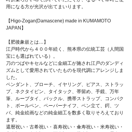
用になる方が光沢が出てまいります。
【Higo-Zogan(Damascene) made in KUMAMOTO
JAPAN】
【肥後象嵌とは…】
江戸時代から４００年続く、熊本県の伝統工芸（人間国
宝にも選ばれている）。
刀のつばやキセルなどに金細工が施され江戸のダンディ
ズムとして愛用されていたものを現代調にアレンジしま
した。
ペンダント、ブローチ、イヤリング、ピアス、ストラッ
プ、ネクタイピン、タイタック、帯留め、手鏡、万年
筆、ループタイ、バックル、携帯ストラップ、コンパク
ト、ボールペン、ペーパーナイフ、ペン立て、鍔、ツ
バ、純金絵画などの純金細工を数多く取りそろえており
ます。
還暦祝い・古希祝い・喜寿祝い・傘寿祝い・米寿祝い・