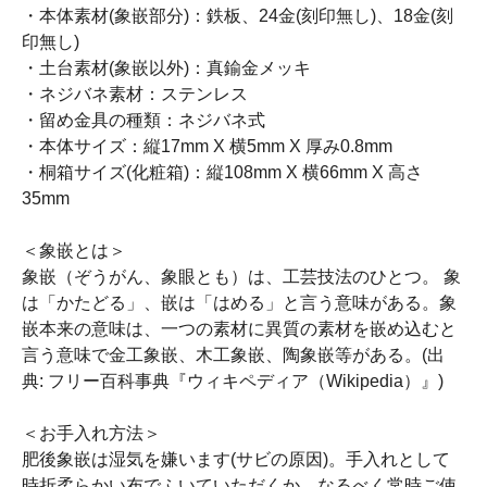
・本体素材(象嵌部分)：鉄板、24金(刻印無し)、18金(刻
印無し)
・土台素材(象嵌以外)：真鍮金メッキ
・ネジバネ素材：ステンレス
・留め金具の種類：ネジバネ式
・本体サイズ：縦17mm X 横5mm X 厚み0.8mm
・桐箱サイズ(化粧箱)：縦108mm X 横66mm X 高さ
35mm
＜象嵌とは＞
象嵌（ぞうがん、象眼とも）は、工芸技法のひとつ。 象
は「かたどる」、嵌は「はめる」と言う意味がある。象
嵌本来の意味は、一つの素材に異質の素材を嵌め込むと
言う意味で金工象嵌、木工象嵌、陶象嵌等がある。(出
典: フリー百科事典『ウィキペディア（Wikipedia）』)
＜お手入れ方法＞
肥後象嵌は湿気を嫌います(サビの原因)。手入れとして
時折柔らかい布でふいていただくか、なるべく常時ご使