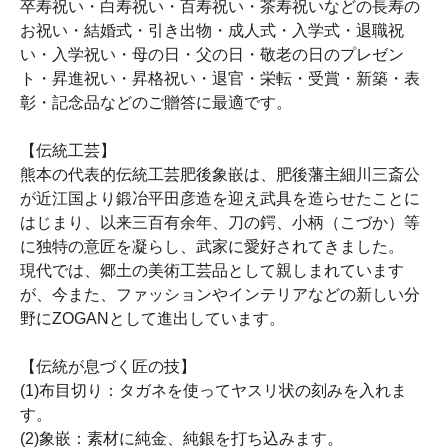
卒寿祝い・白寿祝い・百寿祝い・茶寿祝いなどの長寿の
お祝い・結婚式・引き出物・成人式・入学式・退職祝
い・入学祝い・母の日・父の日・敬老の日のプレゼン
ト・昇進祝い・昇格祝い・退官・栄転・受賞・新築・表
彰・記念品などのご贈答に最適です。
【伝統工芸】
熊本の代表的伝統工芸肥後象嵌は、肥後藩主細川三斎公
が近江国より鍛冶平田彦造を迎え武具を造らせたことに
はじまり、以来三百有余年、刀の鍔、小柄（こづか）等
に独特の意匠を凝らし、武家に愛好されてきました。
現代では、郷土の美術工芸品として親しまれています
が、今また、ファッションやインテリアなどの新しい分
野にZOGANとして進出しています。
【伝統が息づく匠の技】
(1)布目切り：タガネを使ってヤスリ状の刻みを入れま
す。
(2)象嵌：素材に純金、純銀を打ち込みます。