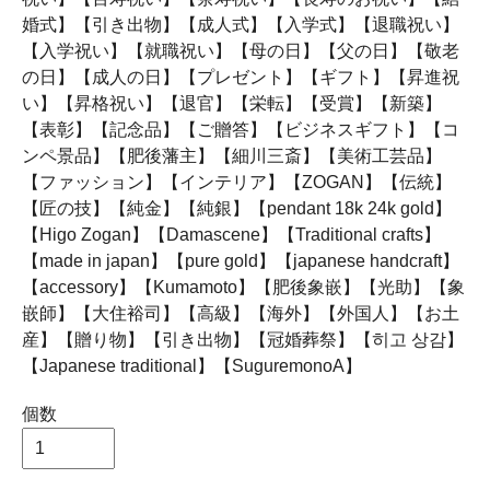
婚式】【引き出物】【成人式】【入学式】【退職祝い】
【入学祝い】【就職祝い】【母の日】【父の日】【敬老
の日】【成人の日】【プレゼント】【ギフト】【昇進祝
い】【昇格祝い】【退官】【栄転】【受賞】【新築】
【表彰】【記念品】【ご贈答】【ビジネスギフト】【コ
ンペ景品】【肥後藩主】【細川三斎】【美術工芸品】
【ファッション】【インテリア】【ZOGAN】【伝統】
【匠の技】【純金】【純銀】【pendant 18k 24k gold】
【Higo Zogan】【Damascene】【Traditional crafts】
【made in japan】【pure gold】【japanese handcraft】
【accessory】【Kumamoto】【肥後象嵌】【光助】【象
嵌師】【大住裕司】【高級】【海外】【外国人】【お土
産】【贈り物】【引き出物】【冠婚葬祭】【히고 상감】
【Japanese traditional】【SuguremonoA】
個数