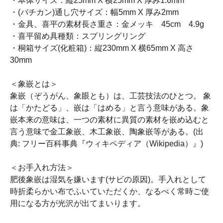
・本体サイズ：縦25mm X 横25mm X 厚み1.6mm
・(バチカン)通し穴サイズ：幅5mm X 厚み2mm
・金具、喜平の素材長さ重さ：金メッキ 45cm 4.9g
・喜平留め具種類：スプリングリング
・桐箱サイズ(化粧箱)：縦230mm X 横65mm X 高さ
30mm
＜象嵌とは＞
象嵌（ぞうがん、象眼とも）は、工芸技法のひとつ。 象
は「かたどる」、嵌は「はめる」と言う意味がある。象
嵌本来の意味は、一つの素材に異質の素材を嵌め込むと
言う意味で金工象嵌、木工象嵌、陶象嵌等がある。(出
典: フリー百科事典『ウィキペディア（Wikipedia）』)
＜お手入れ方法＞
肥後象嵌は湿気を嫌います(サビの原因)。手入れとして
時折柔らかい布でふいていただくか、なるべく常時ご使
用になる方が光沢が出てまいります。