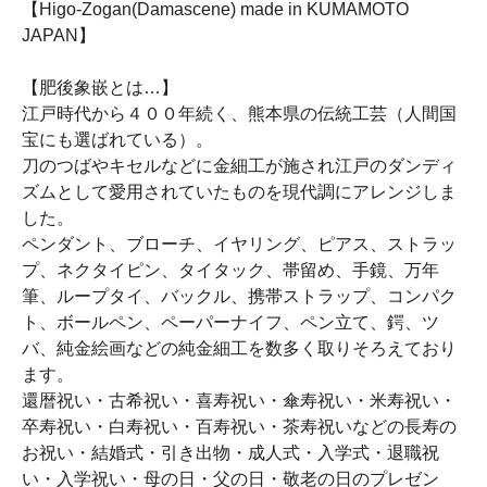
【Higo-Zogan(Damascene) made in KUMAMOTO
JAPAN】
【肥後象嵌とは…】
江戸時代から４００年続く、熊本県の伝統工芸（人間国
宝にも選ばれている）。
刀のつばやキセルなどに金細工が施され江戸のダンディ
ズムとして愛用されていたものを現代調にアレンジしま
した。
ペンダント、ブローチ、イヤリング、ピアス、ストラッ
プ、ネクタイピン、タイタック、帯留め、手鏡、万年
筆、ループタイ、バックル、携帯ストラップ、コンパク
ト、ボールペン、ペーパーナイフ、ペン立て、鍔、ツ
バ、純金絵画などの純金細工を数多く取りそろえており
ます。
還暦祝い・古希祝い・喜寿祝い・傘寿祝い・米寿祝い・
卒寿祝い・白寿祝い・百寿祝い・茶寿祝いなどの長寿の
お祝い・結婚式・引き出物・成人式・入学式・退職祝
い・入学祝い・母の日・父の日・敬老の日のプレゼン