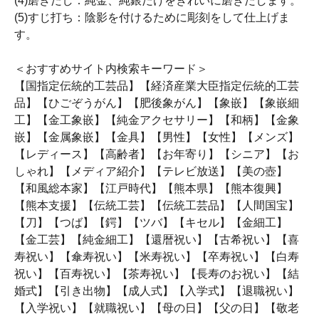
(4)磨きだし：純金、純銀だけをきれいに磨きだします。
(5)すじ打ち：陰影を付けるために彫刻をして仕上げま
す。
＜おすすめサイト内検索キーワード＞
【国指定伝統的工芸品】【経済産業大臣指定伝統的工芸
品】【ひごぞうがん】【肥後象がん】【象嵌】【象嵌細
工】【金工象嵌】【純金アクセサリー】【和柄】【金象
嵌】【金属象嵌】【金具】【男性】【女性】【メンズ】
【レディース】【高齢者】【お年寄り】【シニア】【お
しゃれ】【メディア紹介】【テレビ放送】【美の壺】
【和風総本家】【江戸時代】【熊本県】【熊本復興】
【熊本支援】【伝統工芸】【伝統工芸品】【人間国宝】
【刀】【つば】【鍔】【ツバ】【キセル】【金細工】
【金工芸】【純金細工】【還暦祝い】【古希祝い】【喜
寿祝い】【傘寿祝い】【米寿祝い】【卒寿祝い】【白寿
祝い】【百寿祝い】【茶寿祝い】【長寿のお祝い】【結
婚式】【引き出物】【成人式】【入学式】【退職祝い】
【入学祝い】【就職祝い】【母の日】【父の日】【敬老