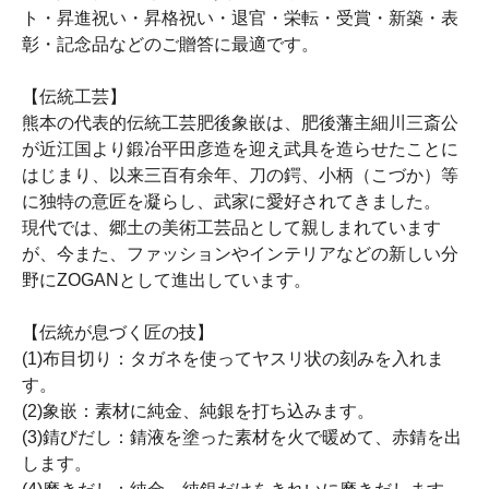
ト・昇進祝い・昇格祝い・退官・栄転・受賞・新築・表
彰・記念品などのご贈答に最適です。
【伝統工芸】
熊本の代表的伝統工芸肥後象嵌は、肥後藩主細川三斎公
が近江国より鍛冶平田彦造を迎え武具を造らせたことに
はじまり、以来三百有余年、刀の鍔、小柄（こづか）等
に独特の意匠を凝らし、武家に愛好されてきました。
現代では、郷土の美術工芸品として親しまれています
が、今また、ファッションやインテリアなどの新しい分
野にZOGANとして進出しています。
【伝統が息づく匠の技】
(1)布目切り：タガネを使ってヤスリ状の刻みを入れま
す。
(2)象嵌：素材に純金、純銀を打ち込みます。
(3)錆びだし：錆液を塗った素材を火で暖めて、赤錆を出
します。