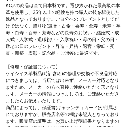
KC,sの商品は全て日本製です。選び抜かれた最高級の本
革を使用し、25年以上の経験を持つ職人の技を駆使した
逸品となっております。ご自分へのプレゼントとしてだ
けではなく、贈り物(還暦・古希・喜寿・傘寿・米寿・卒
寿・白寿・百寿・茶寿などの長寿のお祝い・結婚式・成
人式・入学式・退職祝い・入学祝い・母の日・父の日・
敬老の日のプレゼント・昇進・昇格・退官・栄転・受
賞・新築・表彰・記念品・ご贈答)に最適です。
【修理・保証書について】
ケイシイズ革製品(時計含め)の修理や交換や不良品対応
につきましては、当店では出来ず、メーカー対応となり
ますため、メーカーの方へ直接ご連絡いただく形となり
ます。メーカーの情報につきましては、ご連絡いただき
ましたらお伝えいたします。
商品によっては、保証書(ギャランティカード)が付属さ
れておりますが、販売店名等の欄は未記入となっており
ます。販売店の証明は、お買い上げ明細書となりますの