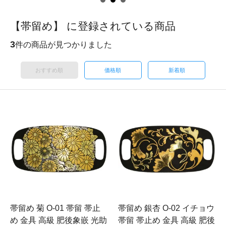
【帯留め】 に登録されている商品
3
件の商品が見つかりました
おすすめ順
価格順
新着順
帯留め 菊 O-01 帯留 帯止
帯留め 銀杏 O-02 イチョウ
め 金具 高級 肥後象嵌 光助
帯留 帯止め 金具 高級 肥後